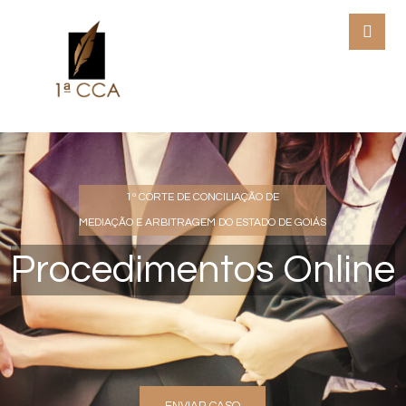
1ª CORTE DE CONCILIAÇÃO DE
MEDIAÇÃO E ARBITRAGEM DO ESTADO DE GOIÁS
P
r
o
c
e
d
i
m
e
n
t
o
s
O
n
l
i
n
e