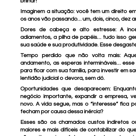
brilhar!
Imaginem a situação: você tem um direito e
os anos vão passando… um, dois, cinco, dez 
Dores de cabeça e alto estresse:
A ince
adiamentos, a pilha de papéis… tudo isso ge
sua saúde e sua produtividade. Esse desgaste
Tempo perdido que não volta mais:
Aquel
andamento, as esperas intermináveis… esse 
para ficar com sua família, para investir em 
lentidão judicial o devora, sem dó.
Oportunidades que desaparecem:
Enquanto
negócio importante, expandir a empresa, v
novo. A vida segue, mas o “interesse” fica p
fecham por causa dessa inércia?
Esses são os chamados custos indiretos ou
maiores e mais difíceis de contabilizar do q