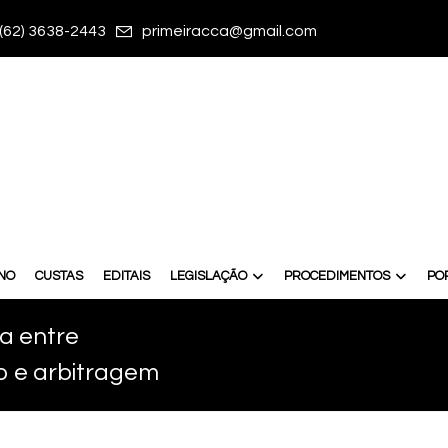
(62) 3638-2443
primeiracca@gmail.com
RNO
CUSTAS
EDITAIS
LEGISLAÇÃO
PROCEDIMENTOS
PO
ça entre
o e arbitragem