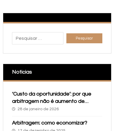
Noticias
‘Custo da oportunidade’: por que
arbitragem não é aumento de
despesa, mas investimento
28 de janeiro de 2026
estratégico
Arbitragem: como economizar?
17 de dezembro de 2025