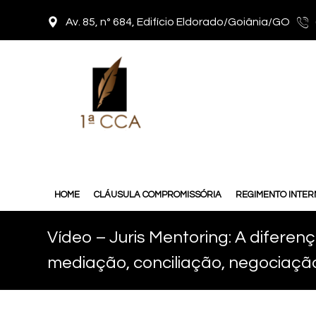
Av. 85, nº 684, Edifício Eldorado/Goiânia/GO
HOME
CLÁUSULA COMPROMISSÓRIA
REGIMENTO INTE
Vídeo – Juris Mentoring: A diferen
mediação, conciliação, negociaçã